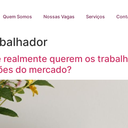
Quem Somos
Nossas Vagas
Serviços
Cont
abalhador
e realmente querem os trabal
ões do mercado?