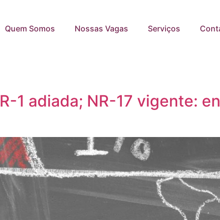
Quem Somos
Nossas Vagas
Serviços
Cont
R-1 adiada; NR-17 vigente: e