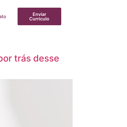
Enviar
ato
Curriculo
por trás desse