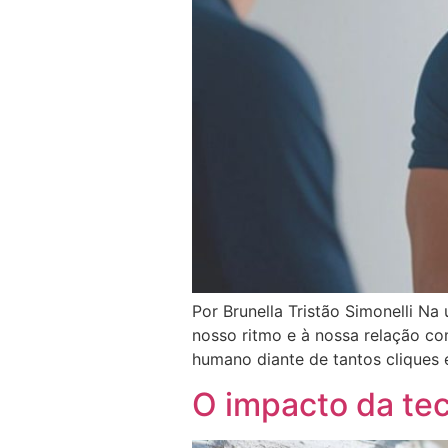
Por Brunella Tristão Simonelli N
nosso ritmo e à nossa relação c
humano diante de tantos cliques e 
O impacto da tec