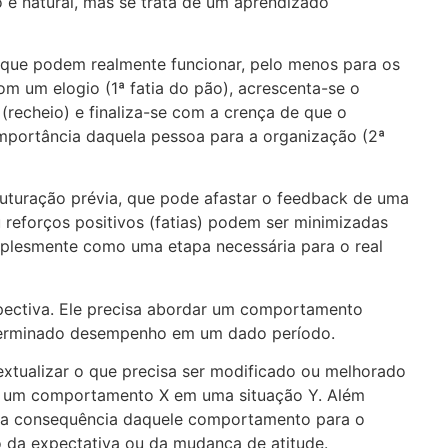
o é natural, mas se trata de um aprendizado
e que podem realmente funcionar, pelo menos para os
com um elogio (1ª fatia do pão), acrescenta-se o
recheio) e finaliza-se com a crença de que o
portância daquela pessoa para a organização (2ª
ruturação prévia, que pode afastar o feedback de uma
 reforços positivos (fatias) podem ser minimizadas
mplesmente como uma etapa necessária para o real
spectiva. Ele precisa abordar um comportamento
eterminado desempenho em um dado período.
xtualizar o que precisa ser modificado ou melhorado
re um comportamento X em uma situação Y. Além
u a consequência daquele comportamento para o
o da expectativa ou da mudança de atitude.