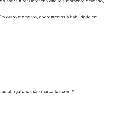
mento sobre a real intenção daquele momento delicado,
. Em outro momento, abordaremos a habilidade em
os obrigatórios são marcados com
*