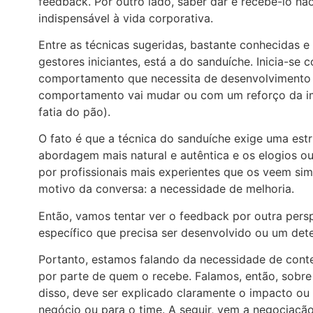
feedback. Por outro lado, saber dar e recebê-lo nã
indispensável à vida corporativa.
Entre as técnicas sugeridas, bastante conhecidas 
gestores iniciantes, está a do sanduíche. Inicia-se 
comportamento que necessita de desenvolvimento (
comportamento vai mudar ou com um reforço da im
fatia do pão).
O fato é que a técnica do sanduíche exige uma est
abordagem mais natural e autêntica e os elogios ou
por profissionais mais experientes que os veem si
motivo da conversa: a necessidade de melhoria.
Então, vamos tentar ver o feedback por outra per
específico que precisa ser desenvolvido ou um d
Portanto, estamos falando da necessidade de conte
por parte de quem o recebe. Falamos, então, sob
disso, deve ser explicado claramente o impacto o
negócio ou para o time. A seguir, vem a negociaçã